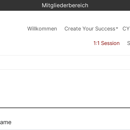
Mitgliederbereich
Willkommen
Create Your Success
CY
1:1 Session
S
name