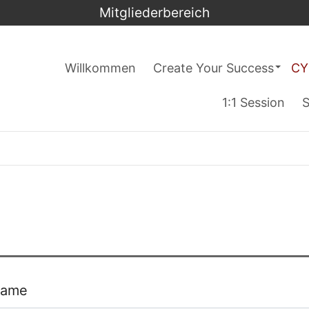
Mitgliederbereich
Willkommen
Create Your Success
CY
1:1 Session
S
name